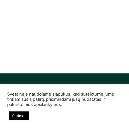
Svetainėje naudojame slapukus, kad suteiktume jums
© 2022 Infobutas. Visos teisės saugomos
tinkamiausią patirtį, prisimindami jūsų nuostatas ir
pakartotinius apsilankymus.
Sutinku