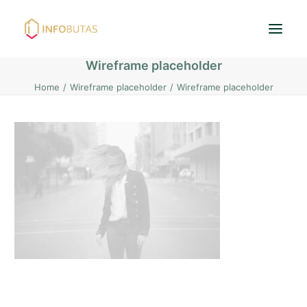
Wireframe placeholder
Home
Wireframe placeholder
Wireframe placeholder
Pradžia
Butai
Namai / Kotedžai
Žemės sklypai
Nuoma
PASKOLOS