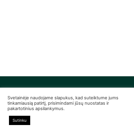
Svetainėje naudojame slapukus, kad suteiktume jums
© 2022 Infobutas. Visos teisės saugomos
tinkamiausią patirtį, prisimindami jūsų nuostatas ir
pakartotinius apsilankymus.
Sutinku