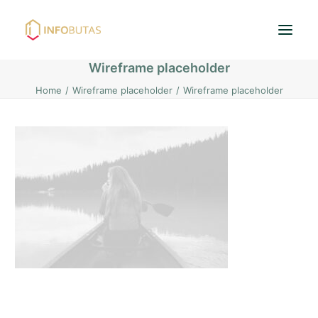
Wireframe placeholder
Home
Wireframe placeholder
Wireframe placeholder
Pradžia
Butai
Namai / Kotedžai
Žemės sklypai
Nuoma
PASKOLOS