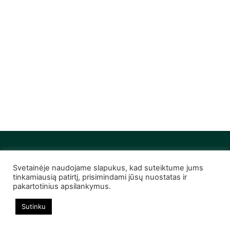
Svetainėje naudojame slapukus, kad suteiktume jums
© 2022 Infobutas. Visos teisės saugomos
tinkamiausią patirtį, prisimindami jūsų nuostatas ir
pakartotinius apsilankymus.
Sutinku