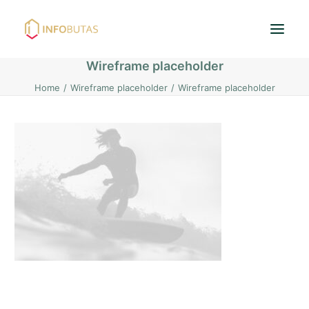
Wireframe placeholder
Home
Wireframe placeholder
Wireframe placeholder
Pradžia
Butai
Namai / Kotedžai
Žemės sklypai
Nuoma
PASKOLOS