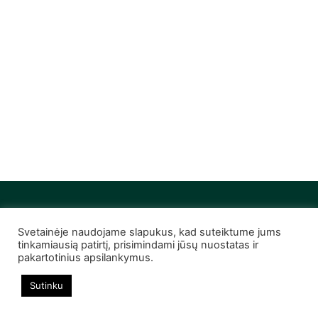
Svetainėje naudojame slapukus, kad suteiktume jums
© 2022 Infobutas. Visos teisės saugomos
tinkamiausią patirtį, prisimindami jūsų nuostatas ir
pakartotinius apsilankymus.
Sutinku