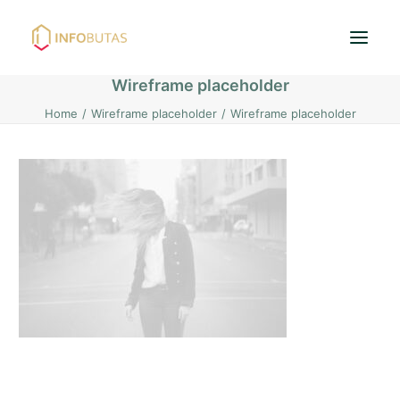
Wireframe placeholder
Home
Wireframe placeholder
Wireframe placeholder
Pradžia
Butai
Namai / Kotedžai
Žemės sklypai
Nuoma
PASKOLOS