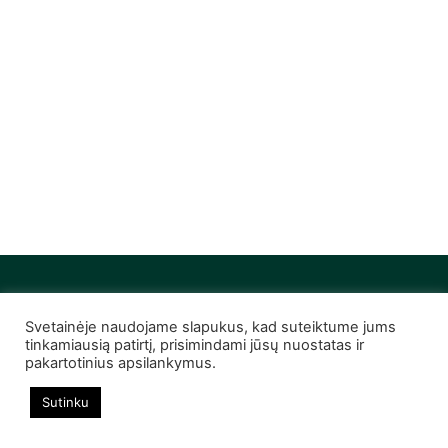
Svetainėje naudojame slapukus, kad suteiktume jums
© 2022 Infobutas. Visos teisės saugomos
tinkamiausią patirtį, prisimindami jūsų nuostatas ir
pakartotinius apsilankymus.
Sutinku