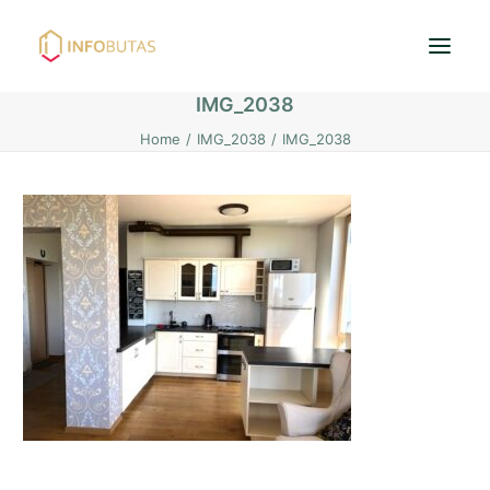
IMG_2038
Home
IMG_2038
IMG_2038
Pradžia
Butai
Namai / Kotedžai
Žemės sklypai
Nuoma
PASKOLOS