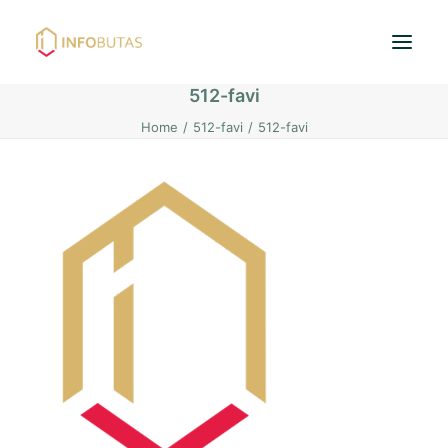
512-favi
Home
512-favi
512-favi
Pradžia
Butai
Namai / Kotedžai
Žemės sklypai
Nuoma
PASKOLOS