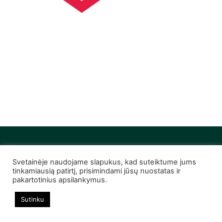
Svetainėje naudojame slapukus, kad suteiktume jums
© 2022 Infobutas. Visos teisės saugomos
tinkamiausią patirtį, prisimindami jūsų nuostatas ir
pakartotinius apsilankymus.
Sutinku