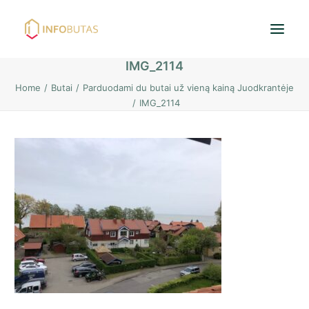
IMG_2114
Home
Butai
Parduodami du butai už vieną kainą Juodkrantėje
Pradžia
IMG_2114
Butai
Namai / Kotedžai
Žemės sklypai
Nuoma
PASKOLOS