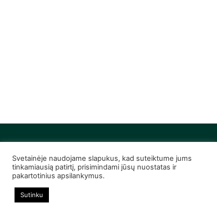
Svetainėje naudojame slapukus, kad suteiktume jums
© 2022 Infobutas. Visos teisės saugomos
tinkamiausią patirtį, prisimindami jūsų nuostatas ir
pakartotinius apsilankymus.
Sutinku