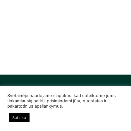
Svetainėje naudojame slapukus, kad suteiktume jums
© 2022 Infobutas. Visos teisės saugomos
tinkamiausią patirtį, prisimindami jūsų nuostatas ir
pakartotinius apsilankymus.
Sutinku