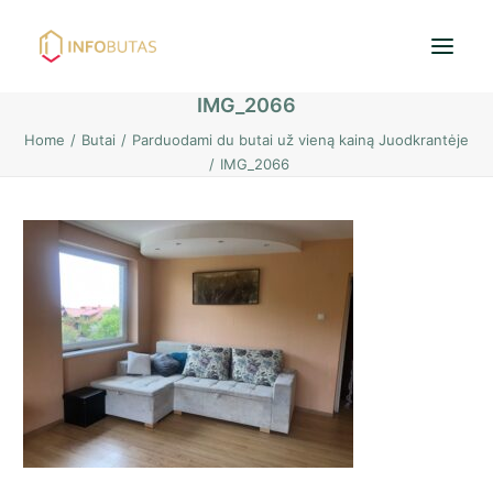
IMG_2066
Home
Butai
Parduodami du butai už vieną kainą Juodkrantėje
Pradžia
IMG_2066
Butai
Namai / Kotedžai
Žemės sklypai
Nuoma
PASKOLOS