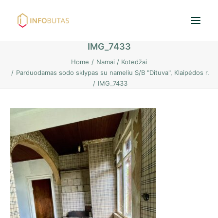
IMG_7433
Home
Namai / Kotedžai
Pradžia
Parduodamas sodo sklypas su nameliu S/B "Dituva", Klaipėdos r.
IMG_7433
Butai
Namai / Kotedžai
Žemės sklypai
Nuoma
PASKOLOS