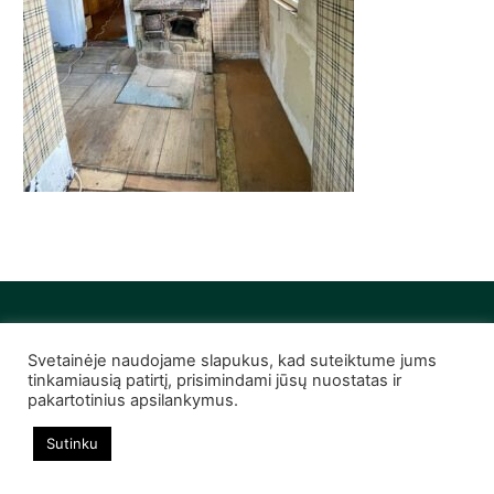
Svetainėje naudojame slapukus, kad suteiktume jums
© 2022 Infobutas. Visos teisės saugomos
tinkamiausią patirtį, prisimindami jūsų nuostatas ir
pakartotinius apsilankymus.
Sutinku