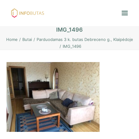
IMG_1496
Home
Butai
Parduodamas 3 k. butas Debreceno g., Klaipėdoje
Pradžia
IMG_1496
Butai
Namai / Kotedžai
Žemės sklypai
Nuoma
PASKOLOS