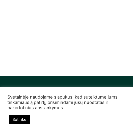
Svetainėje naudojame slapukus, kad suteiktume jums
© 2022 Infobutas. Visos teisės saugomos
tinkamiausią patirtį, prisimindami jūsų nuostatas ir
pakartotinius apsilankymus.
Sutinku