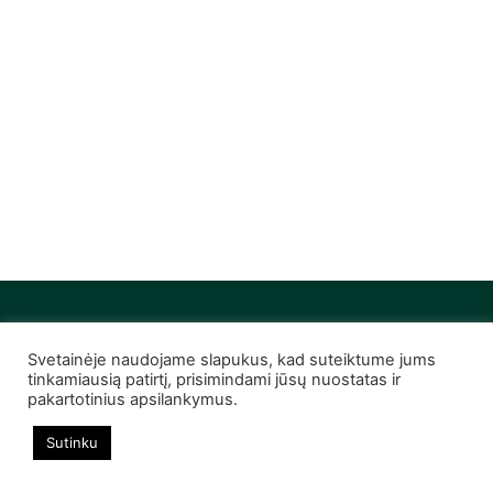
Svetainėje naudojame slapukus, kad suteiktume jums
© 2022 Infobutas. Visos teisės saugomos
tinkamiausią patirtį, prisimindami jūsų nuostatas ir
pakartotinius apsilankymus.
Sutinku