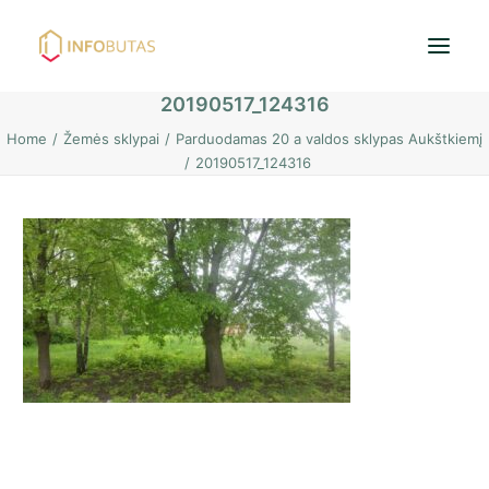
20190517_124316
Home
Žemės sklypai
Parduodamas 20 a valdos sklypas Aukštkiemį
Pradžia
20190517_124316
Butai
Namai / Kotedžai
Žemės sklypai
Nuoma
PASKOLOS