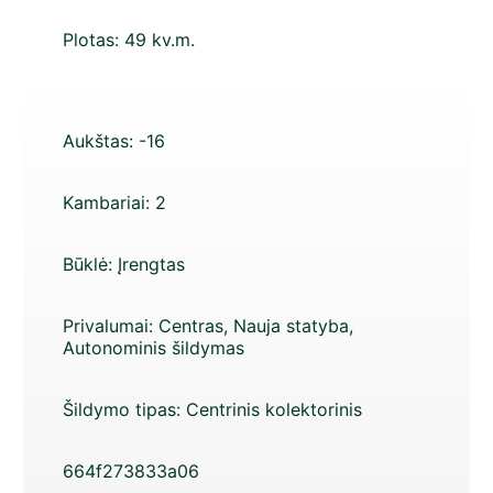
Plotas:
49 kv.m.
Aukštas:
-16
Kambariai:
2
Būklė:
Įrengtas
Privalumai:
Centras, Nauja statyba,
Autonominis šildymas
Šildymo tipas:
Centrinis kolektorinis
664f273833a06