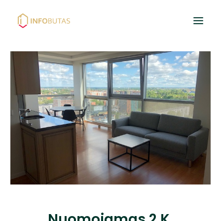
Pradžia
Butai
Namai / Kotedžai
Žemės sklypai
Nuoma
PASKOLOS
Nuomojamas 2 K.