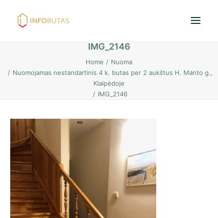
IMG_2146
Home
Nuoma
Pradžia
Nuomojamas nestandartinis 4 k. butas per 2 aukštus H. Manto g.,
Klaipėdoje
Butai
IMG_2146
Namai / Kotedžai
Žemės sklypai
Nuoma
PASKOLOS