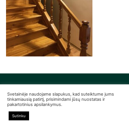
Svetainėje naudojame slapukus, kad suteiktume jums
© 2022 Infobutas. Visos teisės saugomos
tinkamiausią patirtį, prisimindami jūsų nuostatas ir
pakartotinius apsilankymus.
Sutinku