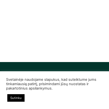
Svetainėje naudojame slapukus, kad suteiktume jums
© 2022 Infobutas. Visos teisės saugomos
tinkamiausią patirtį, prisimindami jūsų nuostatas ir
pakartotinius apsilankymus.
Sutinku