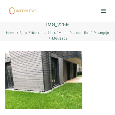
IMG_2259
Home
Butai
Išskirtinis 4 b.k. "Melno Rezidencijoje", Palangoje
Pradžia
IMG_2259
Butai
Namai / Kotedžai
Žemės sklypai
Nuoma
PASKOLOS