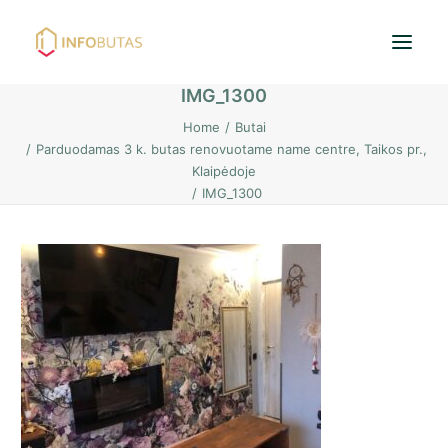
IMG_1300
Home
Butai
Pradžia
Parduodamas 3 k. butas renovuotame name centre, Taikos pr.,
Klaipėdoje
Butai
IMG_1300
Namai / Kotedžai
Žemės sklypai
Nuoma
PASKOLOS