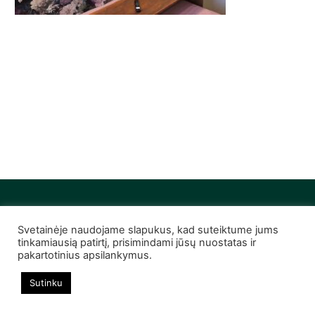
Svetainėje naudojame slapukus, kad suteiktume jums
© 2022 Infobutas. Visos teisės saugomos
tinkamiausią patirtį, prisimindami jūsų nuostatas ir
pakartotinius apsilankymus.
Sutinku